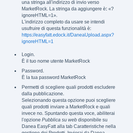
una stringa all'indirizzo di invio verso
MarketRock. La stringa da aggiungere è
:
«?
ignoreHTML=1».
L'indirizzo completo da usare se intendi
usufruire di questa funzionalità è:
https://easyfatt.edock.it/DaneaUpload.aspx?
ignoreHTML=1
Login.
È il tuo nome utente MarketRock
Password.
È la tua password MarketRock
Permetti di scegliere quali prodotti escludere
dalla pubblicazione.
Selezionando questa opzione puoi scegliere
quali prodotti inviare a MarketRock e quali
invece no. Spuntando questa voce, abiliterai
l'opzione
Pubblica su web
disponibile su
Danea EasyFatt alla tab Caratteristiche nella
gestione dei Prodotti. Invierai da Danea