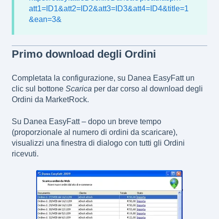
att1=ID1&att2=ID2&att3=ID3&att4=ID4&title=1
&ean=3&
Primo download degli Ordini
Completata la configurazione, su Danea EasyFatt un
clic sul bottone
Scarica
per dar corso al download degli
Ordini da MarketRock.
Su Danea EasyFatt – dopo un breve tempo
(proporzionale al numero di ordini da scaricare),
visualizzi una finestra di dialogo con tutti gli Ordini
ricevuti.