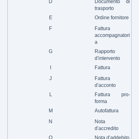
D
Documento di
trasporto
E
Ordine fornitore
F
Fattura
accompagnatori
a
G
Rapporto
d'intervento
I
Fattura
J
Fattura
d'acconto
L
Fattura pro-
forma
M
Autofattura
N
Nota
d'accredito
O
Nota d'addebito