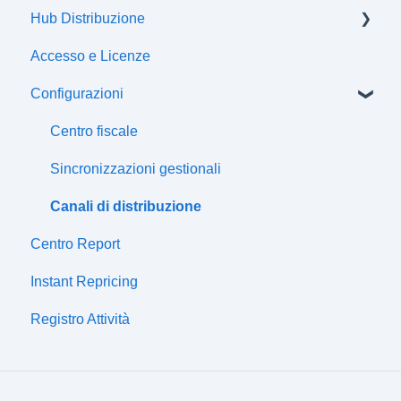
Hub Distribuzione
Flussi di comunicazione
Prodotti
Accesso e Licenze
Offerte
Certificazioni
Configurazioni
Attributi
Classi fiscali
Centro fiscale
Prezzi
Sincronizzazioni gestionali
Listini
Canali di distribuzione
Centro Report
Sconti
Instant Repricing
Magazzini
Registro Attività
Importazione semplice
Gestione sincronizzazione
Compatibilità