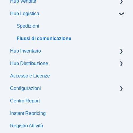
Hub Vendite
Hub Logistica
Ordini
Spedizioni
Flussi di comunicazione
Hub Inventario
Hub Distribuzione
Prodotti
Accesso e Licenze
Offerte
Certificazioni
Configurazioni
Attributi
Centro Report
Classi fiscali
Centro fiscale
Instant Repricing
Prezzi
Sincronizzazioni gestionali
Registro Attività
Listini
Canali di distribuzione