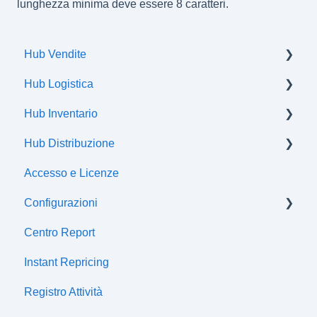
lunghezza minima deve essere 8 caratteri.
Hub Vendite
Hub Logistica
Ordini
Hub Inventario
Spedizioni
Hub Distribuzione
Flussi di comunicazione
Prodotti
Accesso e Licenze
Offerte
Certificazioni
Configurazioni
Attributi
Centro Report
Classi fiscali
Centro fiscale
Instant Repricing
Prezzi
Sincronizzazioni gestionali
Registro Attività
Listini
Canali di distribuzione