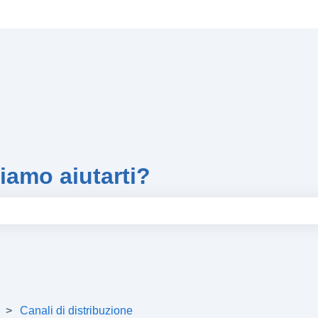
iamo aiutarti?
hé il campo di ricerca è vuoto.
Canali di distribuzione