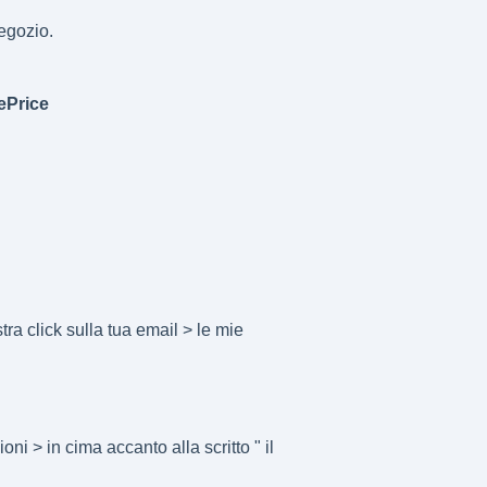
negozio.
ePrice
tra click sulla tua email > le mie
ni > in cima accanto alla scritto " il