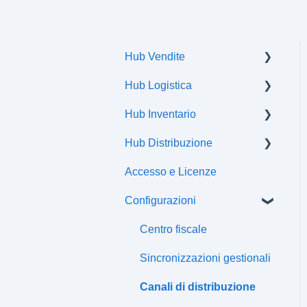
Hub Vendite
Hub Logistica
Ordini
Hub Inventario
Spedizioni
Hub Distribuzione
Flussi di comunicazione
Prodotti
Accesso e Licenze
Offerte
Certificazioni
Configurazioni
Attributi
Classi fiscali
Centro fiscale
Prezzi
Sincronizzazioni gestionali
Listini
Canali di distribuzione