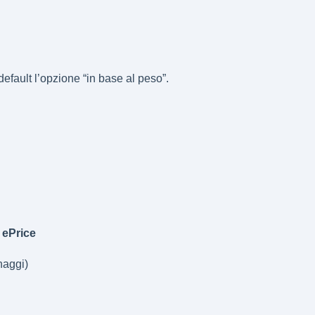
efault l’opzione “in base al peso”.
 ePrice
naggi)