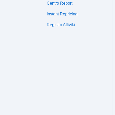
Centro Report
Sconti
Instant Repricing
Magazzini
Registro Attività
Importazione semplice
Gestione sincronizzazione
Compatibilità