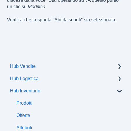
discesa dalla voce "Stai operando su". A questo punto
un clic su
Modifica
.
Verifica che la spunta "Abilita sconti" sia selezionata.
Hub Vendite
Hub Logistica
Ordini
Hub Inventario
Spedizioni
Flussi di comunicazione
Prodotti
Offerte
Attributi