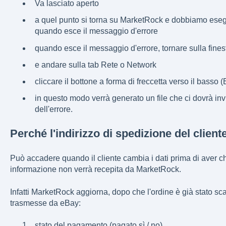
Va lasciato aperto
a quel punto si torna su MarketRock e dobbiamo esegui
quando esce il messaggio d'errore
quando esce il messaggio d'errore, tornare sulla fine
e andare sulla tab Rete o Network
cliccare il bottone a forma di freccetta verso il basso
in questo modo verrà generato un file che ci dovrà in
dell'errore.
Perché l'indirizzo di spedizione del client
Può accadere quando il cliente cambia i dati prima di aver ch
informazione non verrà recepita da MarketRock.
Infatti MarketRock aggiorna, dopo che l'ordine è già stato sca
trasmesse da eBay:
stato del pagamento (pagato sì / no)