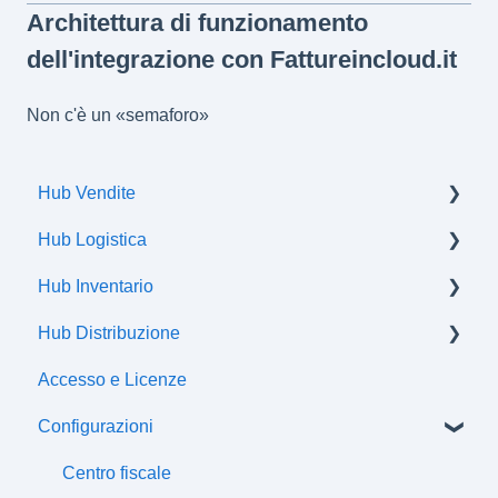
Architettura di funzionamento
dell'integrazione con Fattureincloud.it
Non c'è un «semaforo»
Hub Vendite
Hub Logistica
Ordini
Hub Inventario
Spedizioni
Hub Distribuzione
Flussi di comunicazione
Prodotti
Accesso e Licenze
Offerte
Certificazioni
Configurazioni
Attributi
Classi fiscali
Centro fiscale