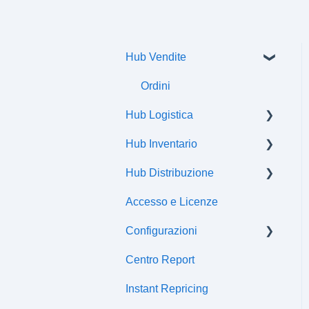
Hub Vendite
Ordini
Hub Logistica
Hub Inventario
Spedizioni
Hub Distribuzione
Flussi di comunicazione
Prodotti
Accesso e Licenze
Offerte
Certificazioni
Configurazioni
Attributi
Centro Report
Classi fiscali
Centro fiscale
Instant Repricing
Prezzi
Sincronizzazioni gestionali