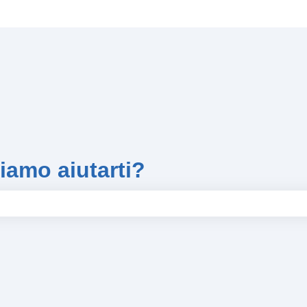
iamo aiutarti?
hé il campo di ricerca è vuoto.