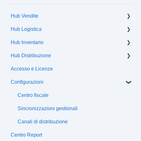
Hub Vendite
Hub Logistica
Ordini
Hub Inventario
Spedizioni
Hub Distribuzione
Flussi di comunicazione
Prodotti
Accesso e Licenze
Offerte
Certificazioni
Configurazioni
Attributi
Classi fiscali
Centro fiscale
Prezzi
Sincronizzazioni gestionali
Listini
Canali di distribuzione
Centro Report
Sconti